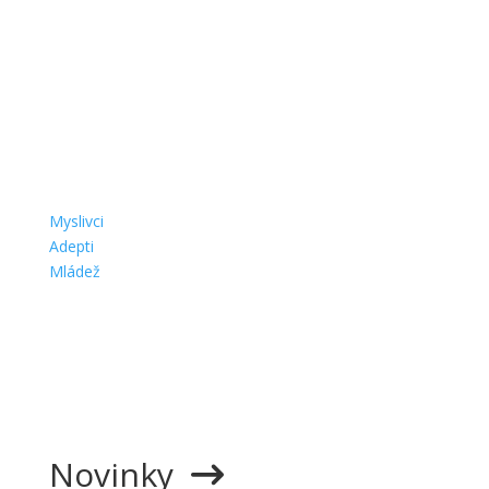
Jak se stát myslivcem
Myslivci
Adepti
Mládež
Novinky