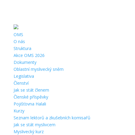
Telefon:
+420 736 206 248 |
Email:
plzen@cmmj.cz
|
Adresa:
Ruská 16, 326 00 Plzeň |
ČÚ:
722175339/0800 |
IČ:
67777571 |
Datová schránka:
f5upcp6
OMS
O nás
Struktura
Akce OMS 2026
Dokumenty
Oblastní myslivecký sněm
Legislativa
Členství
Jak se stát členem
Členské příspěvky
Pojišťovna Halali
Kurzy
Seznam lektorů a zkušebních komisařů
Jak se stát myslivcem
Myslivecký kurz